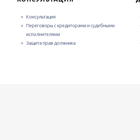
Консультация
Переговоры с кредиторами и судебными
исполнителями
Защита прав должника
nt_size_counter=»60″ font_weight_counter=»bold» font_size_title=
f3f3f» counter_title_color_txt=»#1e2e59″ counter_text_back=» +»]
ght_counter=»bold» font_size_title=»21″ speed=»0.2″ counter_titl
unter_decimal=»0.5″ counter_text_back=» +»][/fourcol_one][fourco