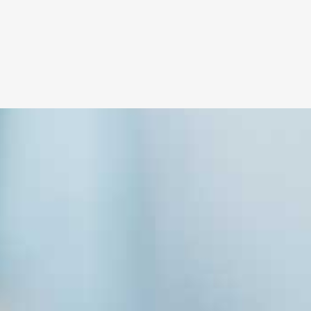
font_size_title=»21″ speed=»0.2″ counter_title=»ускоренных прои
»#1e2e59″ counter_sep=»,» counter_decimal=»0.5″ counter_text_back
ter=»60″ font_weight_counter=»bold» font_size_title=»21″ speed=»0
»#1e2e59″ counter_text_back=» +»][/fourcol_one_last]