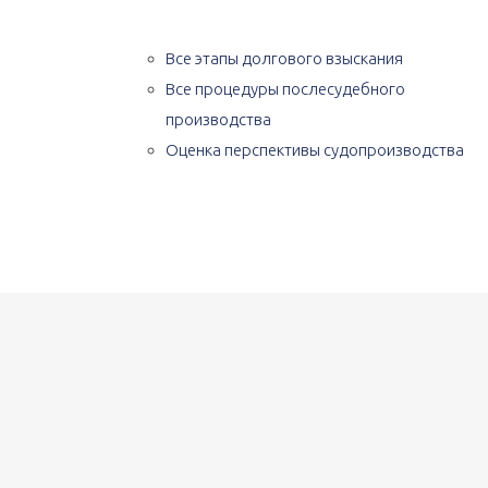
Все этапы долгового взыскания
Все процедуры послесудебного
производства
Оценка перспективы судопроизводства
[fourcol_one][df_stat_counter counter_value=»450″ fo
соглашений / договорённостей» counter_color_txt=»#3
counter_value=»100″ font_size_counter=»60″ font_wei
counter_title_color_txt=»#1e2e59″ counter_sep=»,» co