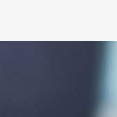
font_size_counter=»60″ font_weight_counter=»bold» 
counter_color_txt=»#3f3f3f» counter_title_color_txt=
[df_stat_counter counter_value=»150″ font_size_coun
counter_color_txt=»#3f3f3f» counter_title_color_txt=