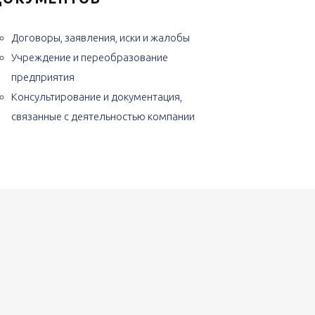
Договоры, заявления, иски и жалобы
Учреждение и переобразование
предприятия
Консультирование и документация,
связанные с деятельностью компании
»21″ speed=»0.1″ counter_title=»внесудебных
[/fourcol_one][fourcol_one][df_stat_counter
e=»судопроизводств» counter_color_txt=»#3f3f3f»
l_one][df_stat_counter counter_value=»1000″