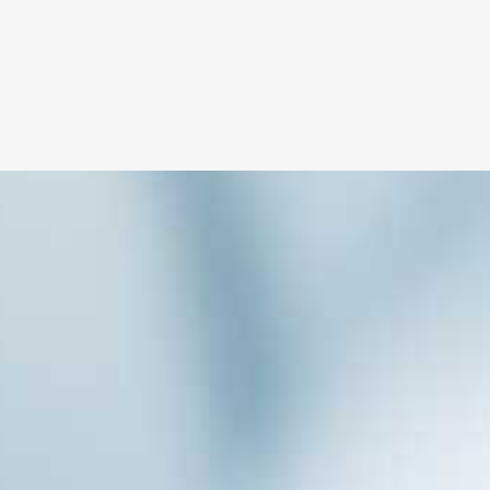
зводств платёжного поручения»
=» +»][/fourcol_one][fourcol_one_last]
.1″ counter_title=»прочих производств»