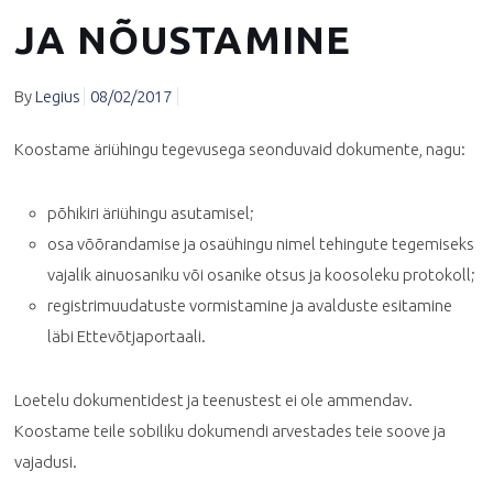
JA NÕUSTAMINE
By
Legius
08/02/2017
Koostame äriühingu tegevusega seonduvaid dokumente, nagu:
põhikiri äriühingu asutamisel;
osa võõrandamise ja osaühingu nimel tehingute tegemiseks
vajalik ainuosaniku või osanike otsus ja koosoleku protokoll;
registrimuudatuste vormistamine ja avalduste esitamine
läbi Ettevõtjaportaali.
Loetelu dokumentidest ja teenustest ei ole ammendav.
Koostame teile sobiliku dokumendi arvestades teie soove ja
vajadusi.