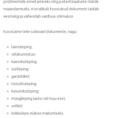
probleemide ennetamiseks ning potentsiaalsete riskide
maandamiseks. Korralikult koostatud dokument täidab
eesmärgi ja vähendab vaidluse võimalusi.
Koostame teile sobivaid dokumente, nagu:
laenuleping;
võlatunnistus;
käendusleping;
üürileping;
garantiikiri;
töövõtuleping;
käsundusleping;
müügileping (auto või muu ese);
volikiri;
kokkulepe elatise maksmiseks.