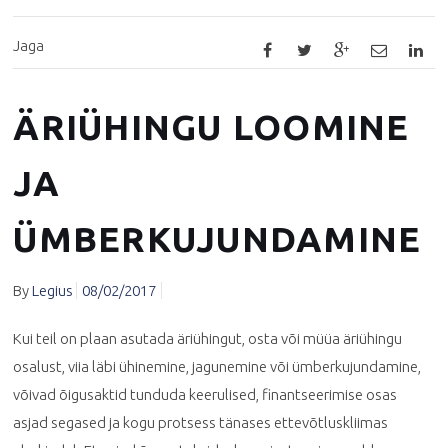
Jaga
ÄRIÜHINGU LOOMINE
JA
ÜMBERKUJUNDAMINE
By
Legius
08/02/2017
Kui teil on plaan asutada äriühingut, osta või müüa äriühingu
osalust, viia läbi ühinemine, jagunemine või ümberkujundamine,
võivad õigusaktid tunduda keerulised, finantseerimise osas
asjad segased ja kogu protsess tänases ettevõtluskliimas