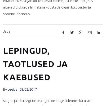
ebakindel. Et asjad õnnestuksid, oleme just meie need, kes
aitavad olukorda hinnata ja koostada õiguslikult pädev ja
soodne lahendus.
Jaga
LEPINGUD,
TAOTLUSED JA
KAEBUSED
By
Legius
08/02/2017
Selged ja läbiräägitud lepingud on kõige tulemuslikum viis