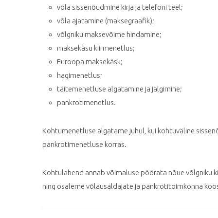
võla sissenõudmine kirja ja telefoni teel;
võla ajatamine (maksegraafik);
võlgniku maksevõime hindamine;
maksekäsu kiirmenetlus;
Euroopa maksekäsk;
hagimenetlus;
täitemenetluse algatamine ja jälgimine;
pankrotimenetlus.
Kohtumenetluse algatame juhul, kui kohtuväline sisse
pankrotimenetluse korras.
Kohtulahend annab võimaluse pöörata nõue võlgniku kin
ning osaleme võlausaldajate ja pankrotitoimkonna koo