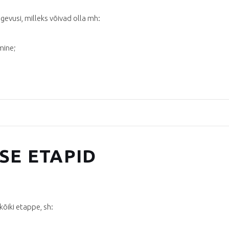
egevusi, milleks võivad olla mh:
mine;
SE ETAPID
õiki etappe, sh: