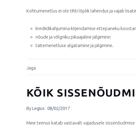
Kohtumenetlus ei ole tihti lõplik lahendus ja vajab lisat
krediidikahjumina kirjendamise ettepaneku koosta
nõude ja võlgniku pikaajaline jälgimine;
täitemenetluse algatamine ja jälgimine.
Jaga
KÕIK SISSENÕUDMI
By
Legius
08/02/2017
Meie teenus katab vastavalt vajadusele sissenõudmise k