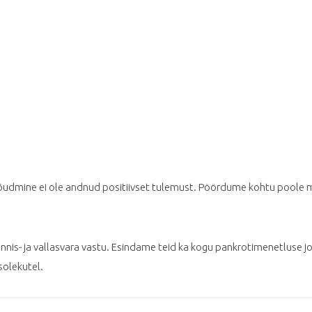
nõudmine ei ole andnud positiivset tulemust. Pöördume kohtu poole 
nis- ja vallasvara vastu. Esindame teid ka kogu pankrotimenetluse j
solekutel.