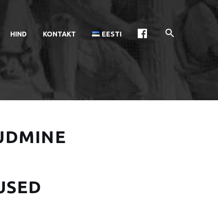
HIND
KONTAKT
EESTI
UDMINE
USED