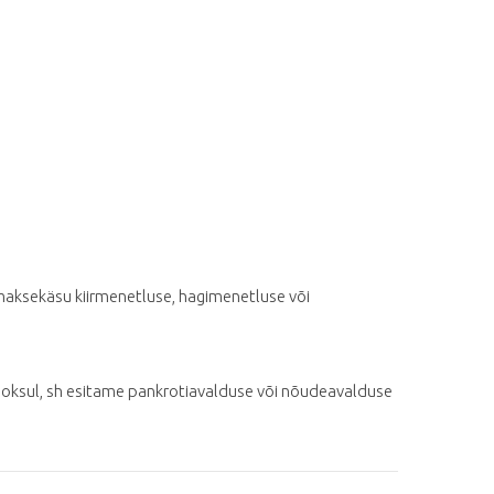
maksekäsu kiirmenetluse, hagimenetluse või
ooksul, sh esitame pankrotiavalduse või nõudeavalduse